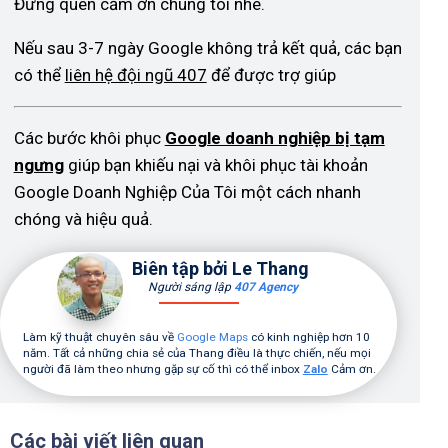
Đừng quên cảm ơn chúng tôi nhé.
Nếu sau 3-7 ngày Google không trả kết quả, các bạn
có thể
liên hệ đội ngũ 407
để được trợ giúp
Các bước khôi phục
Google doanh nghiệp bị tạm
ngưng
giúp bạn khiếu nại và khôi phục tài khoản
Google Doanh Nghiệp Của Tôi một cách nhanh
chóng và hiệu quả.
Biên tập bởi Le Thang
Người sáng lập
407 Agency
Làm kỹ thuật chuyên sâu về
Google Maps
có kinh nghiệp hơn 10
năm. Tất cả những chia sẻ của Thang điều là thực chiến, nếu mọi
người đã làm theo nhưng gặp sự cố thì có thể inbox
Zalo
Cảm ơn.
Các bài viết liên quan