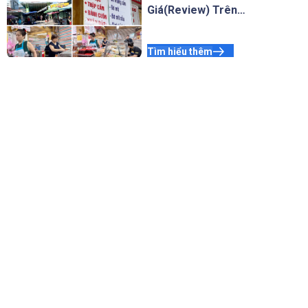
Giá(Review) Trên
Google Maps Thành
Công
Tìm hiểu thêm
Cách xoá Địa Điểm
Google Maps Vĩnh Viễn
Bằng Điện Thoại
Tìm hiểu thêm
Công ty chúng tôi
Về chúng tôi
Chúng tôi luôn thấu hiểu và
Liên hệ
sẵn sàng hỗ trợ
Bảng giá
Thông tin
Hỗ trợ khách hàng
Email:
info@407.agency
Chính sách bảo mật